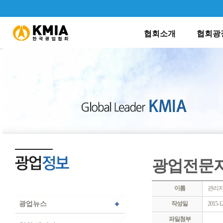
회장인사말
연혁소개
공지사
협회소개
협회광
광업전문
이름
관리
광업뉴스
작성일
2015-1
파일첨부