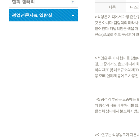
협회 갤러리
제목
니즈정
광업전문자료 열람실
○ 석영은 지각에서 가장 흔한
것은 아니다. 감람색의 파라
얻어진다. 카넬리안은 색을 더
규소(SiO2)로 주로 구성되어
○ 석영은 두 가지 형태를 갖는다
경, 그 중에서도 온도에 따라
리의 제조 및 페로규소의 제조
용 모래·연마재 등에도 사용된
○ 철광석의 부선은 요즘에는 
의 향상과 더불어 후처리를 쉽
활성화 상태에서 불포화지방산
○ 이 연구는 석영농도가 다른