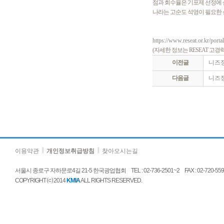
점과 회수율은 기포제 선정에 
나라는 고순도 석영이 필요한 
https://www.reseat.or.kr/p
(자세한 정보는 RESEAT 
이전글
니즈정
다음글
니즈정
이용약관
개인정보취급방침
찾아오시는길
서울시 종로구 자하문로4길 21-5 한국광업협회 TEL : 02-736-2501~2 FAX : 02-720-5592 E
COPYRIGHT ⒞ 2014
KMIA
ALL RIGHTS RESERVED.