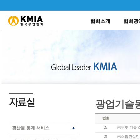
회장인사말
연혁소개
공지사
협회소개
협회광
광업기술동
번호
광산물 통계 서비스
22
㈜두잇 기술 
21
㈜소암컨설턴트