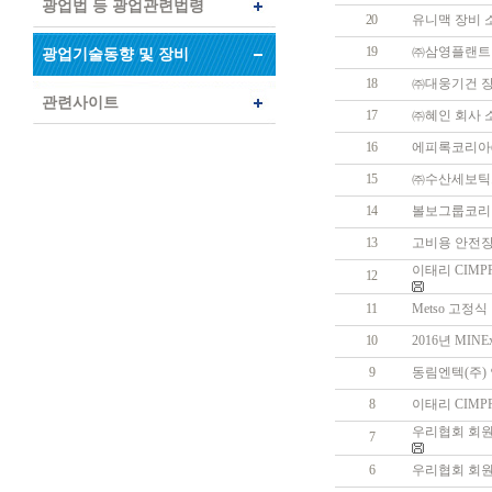
광업법 등 광업관련법령
20
유니맥 장비 
19
㈜삼영플랜트 
광업기술동향 및 장비
18
㈜대웅기건 장
관련사이트
17
㈜혜인 회사 
16
에피록코리아㈜
15
㈜수산세보틱스
14
볼보그룹코리아
13
고비용 안전장
이태리 CIMP
12
11
Metso 고정
10
2016년 MI
9
동림엔텍(주)
8
이태리 CIMP
우리협회 회원
7
6
우리협회 회원