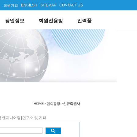
ENGILSH
SITEMAP
CONTACT US
인
회원가입
령
오시는길
신규회원사
묻고답하기
업종별주요통계
광업뉴스
광업기술동향 및 장비
브로슈어
구인게시판
광산안전관리직원 선·해임 신고 업무
협회 갤러리
해외자원개발신규 사업안내
구직게시판
관련사이트
광업전문자료 열람실
인력풀 이용안내
뉴스레터
광업정보
회원전용방
인력풀
HOME > 협회광장 >
신규회원사
및 엔지니어링
|
연구소 및 기타