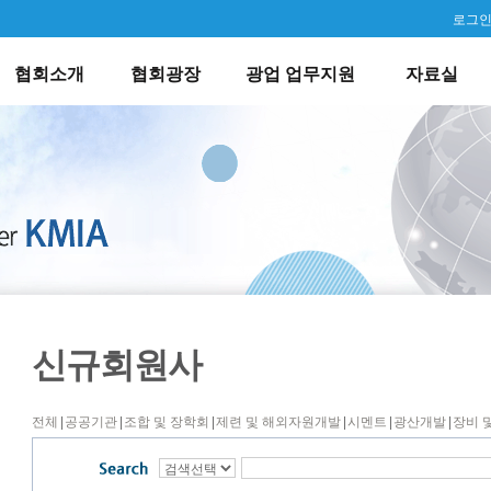
로그
회장인사말
연혁소개
공지사항
설립 및 주요사업
행사일정 안내
광산물 통계 서비스
회원가입안내
사업현황
협회보고서
회원사 동정
광업기술자문단운영
광업법 등 광업관련법
이사회 현황
외부기관자료실
회원사현황
찾아
협회소개
협회광장
광업 업무지원
자료실
신규회원사
전체
|
공공기관
|
조합 및 장학회
|
제련 및 해외자원개발
|
시멘트
|
광산개발
|
장비 