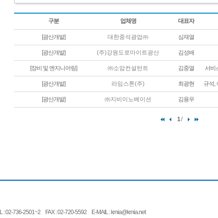
구분
업체명
대표자
[광산개발]
대한중석광업㈜
심재열
[광산개발]
(주)강원도로마이트광산
김성배
[장비 및 엔지니어링]
㈜소암컨설턴트
김중열
서비
[광산개발]
라임스톤(주)
최광현
규석,
[광산개발]
㈜지비이노베이션
김용우
1
/
-2501~2 FAX : 02-720-5592 E-MAIL : kmia@kmia.net